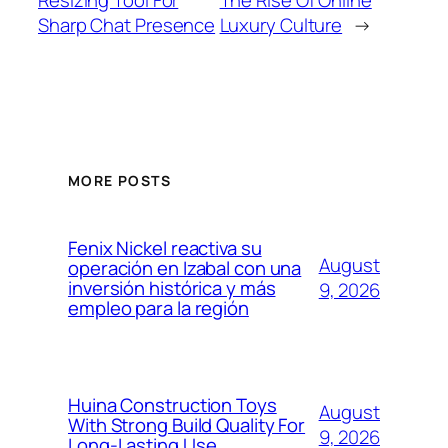
Sharp Chat Presence
Luxury Culture
→
MORE POSTS
Fenix Nickel reactiva su
August
operación en Izabal con una
inversión histórica y más
9, 2026
empleo para la región
Huina Construction Toys
August
With Strong Build Quality For
9, 2026
Long-Lasting Use