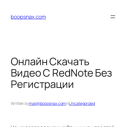
Skip
to
boopsnax.com
content
Онлайн Скачать
Видео С RedNote Без
Регистрации
Written by
mail@boopsnax.com
in
Uncategorized