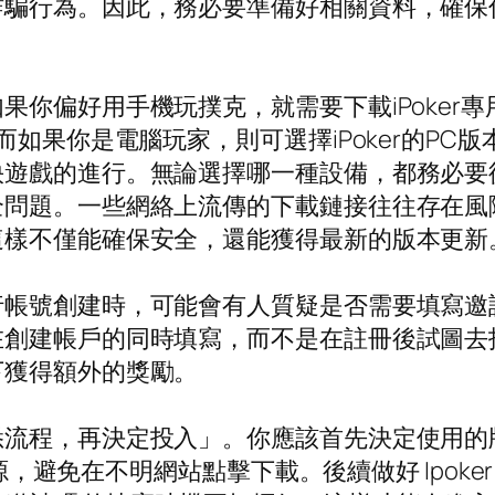
詐騙行為。因此，務必要準備好相關資料，確保
果你偏好用手機玩撲克，就需要下載iPoker
而如果你是電腦玩家，則可選擇iPoker的P
快遊戲的進行。無論選擇哪一種設備，都務必要
問題。一些網絡上流傳的下載鏈接往往存在風險，
這樣不僅能確保安全，還能獲得最新的版本更新
行帳號創建時，可能會有人質疑是否需要填寫邀
在創建帳戶的同時填寫，而不是在註冊後試圖去
下獲得額外的獎勵。
，再決定投入」。你應該首先決定使用的版本——是
來源，避免在不明網站點擊下載。後續做好 Ipoke