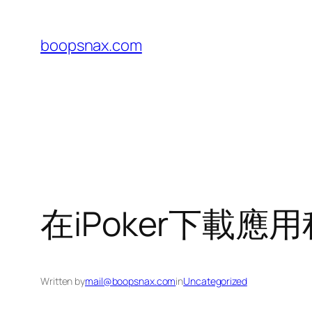
Skip
to
boopsnax.com
content
在iPoker下載
Written by
mail@boopsnax.com
in
Uncategorized