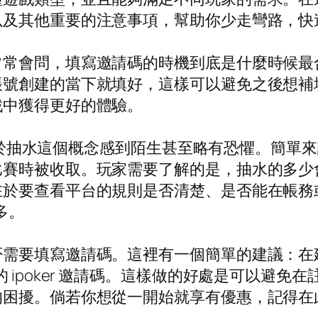
以及其他重要的注意事項，幫助你少走彎路，快
常常會問，填寫邀請碼的時機到底是什麼時候最
帳號創建的當下就填好，這樣可以避免之後想補
戲中獲得更好的體驗。
，對於抽水這個概念感到陌生甚至略有恐懼。簡單來說
比賽時被收取。玩家需要了解的是，抽水的多少
在於要查看平台的規則是否清楚、是否能在帳務
多。
否需要填寫邀請碼。這裡有一個簡單的建議：在
 ipoker 邀請碼。這樣做的好處是可以避免
的困擾。倘若你想從一開始就享有優惠，記得在