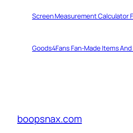
Screen Measurement Calculator F
Goods4Fans Fan-Made Items And Of
boopsnax.com