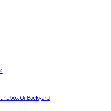
率
Sandbox Or Backyard