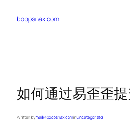
Skip
to
boopsnax.com
content
如何通过易歪歪提
Written by
mail@boopsnax.com
in
Uncategorized