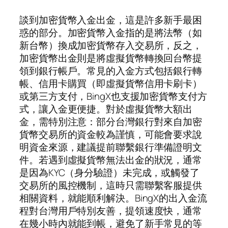
談到加密貨幣入金出金，這是許多新手最困
惑的部分。加密貨幣入金指的是將法幣（如
新台幣）換成加密貨幣存入交易所，反之，
加密貨幣出金則是將虛擬貨幣轉換回台幣提
領到銀行帳戶。常見的入金方式包括銀行轉
帳、信用卡購買（即虛擬貨幣信用卡刷卡）
或第三方支付，BingX也支援加密貨幣支付方
式，讓入金更便捷。對於虛擬貨幣大額出
金，需特別注意：部分台灣銀行對來自加密
貨幣交易所的資金較為謹慎，可能會要求說
明資金來源，建議提前聯繫銀行準備證明文
件。若遇到虛擬貨幣無法出金的狀況，通常
是因為KYC（身分驗證）未完成，或觸發了
交易所的風控機制，這時只需聯繫客服提供
相關資料，就能順利解決。BingX的出入金流
程對台灣用戶特別友善，提領速度快，通常
在幾小時內就能到帳，避免了新手常見的等