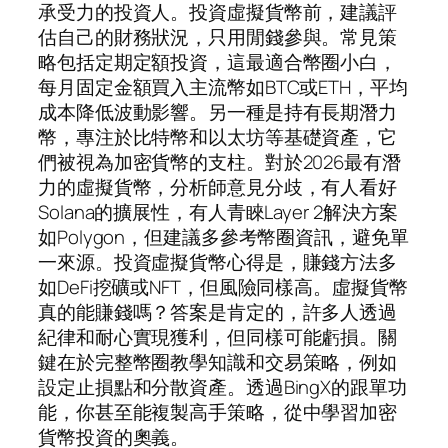
承受力的投資人。投資虛擬貨幣前，建議評
估自己的財務狀況，只用閒錢參與。常見策
略包括定期定額投資，這最適合幣圈小白，
每月固定金額買入主流幣如BTC或ETH，平均
成本降低波動影響。另一種是持有長期潛力
幣，專注於比特幣和以太坊等基礎資產，它
們被視為加密貨幣的支柱。對於2026最有潛
力的虛擬貨幣，分析師意見分歧，有人看好
Solana的擴展性，有人青睞Layer 2解決方案
如Polygon，但建議多參考幣圈資訊，避免單
一來源。投資虛擬貨幣心得是，賺錢方法多
如DeFi挖礦或NFT，但風險同樣高。虛擬貨幣
真的能賺錢嗎？答案是肯定的，許多人透過
紀律和耐心實現獲利，但同樣可能虧損。關
鍵在於完整幣圈教學知識和交易策略，例如
設定止損點和分散資產。透過BingX的跟單功
能，你甚至能複製高手策略，從中學習加密
貨幣投資的奧義。