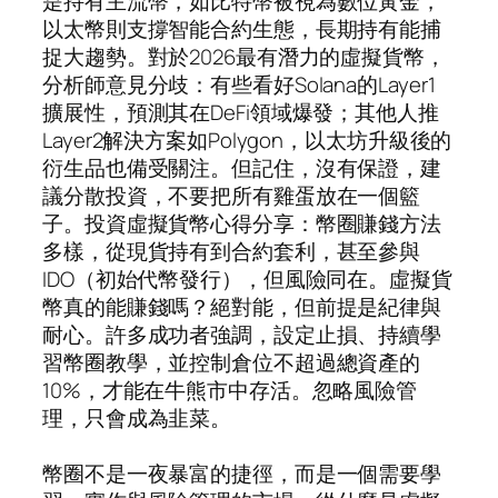
是持有主流幣，如比特幣被視為數位黃金，
以太幣則支撐智能合約生態，長期持有能捕
捉大趨勢。對於2026最有潛力的虛擬貨幣，
分析師意見分歧：有些看好Solana的Layer1
擴展性，預測其在DeFi領域爆發；其他人推
Layer2解決方案如Polygon，以太坊升級後的
衍生品也備受關注。但記住，沒有保證，建
議分散投資，不要把所有雞蛋放在一個籃
子。投資虛擬貨幣心得分享：幣圈賺錢方法
多樣，從現貨持有到合約套利，甚至參與
IDO（初始代幣發行），但風險同在。虛擬貨
幣真的能賺錢嗎？絕對能，但前提是紀律與
耐心。許多成功者強調，設定止損、持續學
習幣圈教學，並控制倉位不超過總資產的
10%，才能在牛熊市中存活。忽略風險管
理，只會成為韭菜。
幣圈不是一夜暴富的捷徑，而是一個需要學