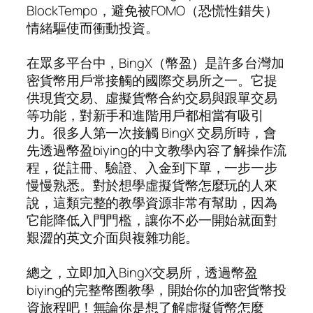
BlockTempo，避免被FOMO（恐慌性錯失）
情緒驅使而衝動投資。
在眾多平台中，BingX（幣盈）是許多台灣加
密貨幣用戶常接觸的國際交易所之一。它提
供現貨交易、虛擬貨幣合約交易與跟單交易
等功能，對新手和進階用戶都相當有吸引
力。很多人第一次接觸 BingX 交易所時，會
先透過幣盈biying的中文教學內容了解操作流
程，從註冊、驗證、入金到下單，一步一步
慢慢熟悉。對於想學虛擬貨幣怎麼玩的人來
說，這類完整的教學資源非常有幫助，因為
它能降低入門門檻，讓你不必一開始就面對
艱澀的英文介面與複雜功能。
總之，立即加入BingX交易所，透過幣盈
biying的完整幣圈教學，開始你的加密貨幣投
資旅程吧！無論你是想了解虛擬貨幣怎麼