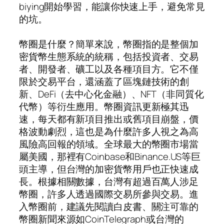
biying開始學習，能讓你快速上手，避免常見
的坑。
幣圈是什麼？簡單來說，幣圈指的是整個加
密貨幣生態系統的統稱，包括投資者、交易
者、開發者、礦工以及各種項目方。它不僅
限於交易平台，還涵蓋了區塊鏈技術的創
新、DeFi（去中心化金融）、NFT（非同質化
代幣）等衍生應用。幣圈資訊更新極其迅
速，每天都有新項目推出或舊項目崩盤，價
格波動劇烈，這也是為什麼許多人視之為高
風險高回報的領域。全球最大的幣圈市場當
屬美國，那裡有Coinbase和Binance.US等巨
頭主導，但台灣的加密貨幣用戶也正快速成
長。根據相關數據，台灣有超過百萬人涉足
幣圈，許多人透過國際交易所參與交易。進
入幣圈前，建議先閱讀白皮書、關注可靠的
幣圈新聞來源如CoinTelegraph或台灣的