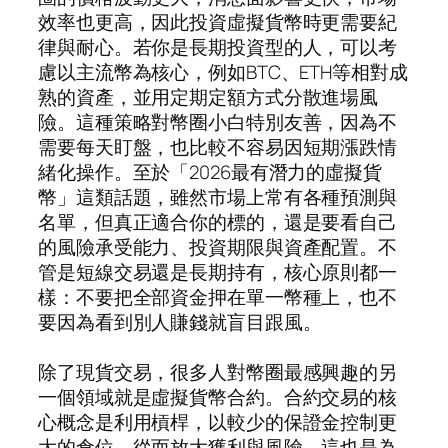
效率也更高，因此投資虛擬貨幣時更需要紀
律與耐心。若你是長期投資型的人，可以考
慮以主流幣為核心，例如BTC、ETH等相對成
熟的資產，並用定期定額方式分散進場風
險。這種策略對幣圈小白特別友善，因為不
需要每天盯盤，也比較不容易因短期漲跌情
緒化操作。至於「2026最有潛力的虛擬貨
幣」這類話題，雖然市場上常有各種預測與
名單，但真正適合你的標的，還是要看自己
的風險承受能力、投資期限與資產配置。不
管是短線交易還是長期持有，核心原則都一
樣：不要把全部資金押在單一幣種上，也不
要因為看到別人賺錢就盲目跟風。
除了現貨交易，很多人對幣圈最感興趣的另
一個領域就是虛擬貨幣合約。合約交易的核
心概念是利用槓桿，以較少的保證金控制更
大的倉位，從而放大獲利與風險。這也是為