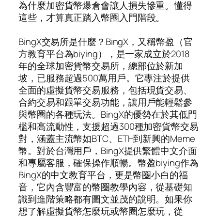
為什麼加密貨幣爆倉會讓人損失慘重。懂得
這些，才算真正踏入幣圈入門階段。
BingX交易所是什麼？BingX，又稱幣盈（官
方教育平台為biying），是一家成立於2018
年的全球加密貨幣交易所，總部位於新加
坡，已服務超過500萬用戶。它專注於提供
全面的虛擬貨幣交易服務，包括現貨交易、
合約交易和跟單交易功能，讓用戶能輕鬆參
與幣圈的各種玩法。BingX的優勢在於其低門
檻和高流動性，支援超過300種加密貨幣交易
對，涵蓋主流幣如BTC、ETH到新興的Meme
幣。對於台灣用戶，BingX提供繁體中文介面
和專屬客服，確保操作順暢。幣盈biying作為
BingX的中文教育平台，更是幣圈小白的福
音，它內含豐富的幣圈教學內容，從基礎知
識到進階策略都有圖文並茂的說明。如果你
想了解虛擬貨幣怎麼玩或幣圈怎麼玩，從