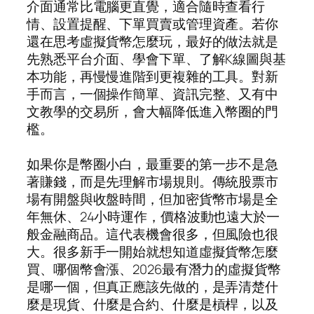
介面通常比電腦更直覺，適合隨時查看行
情、設置提醒、下單買賣或管理資產。若你
還在思考虛擬貨幣怎麼玩，最好的做法就是
先熟悉平台介面、學會下單、了解K線圖與基
本功能，再慢慢進階到更複雜的工具。對新
手而言，一個操作簡單、資訊完整、又有中
文教學的交易所，會大幅降低進入幣圈的門
檻。
如果你是幣圈小白，最重要的第一步不是急
著賺錢，而是先理解市場規則。傳統股票市
場有開盤與收盤時間，但加密貨幣市場是全
年無休、24小時運作，價格波動也遠大於一
般金融商品。這代表機會很多，但風險也很
大。很多新手一開始就想知道虛擬貨幣怎麼
買、哪個幣會漲、2026最有潛力的虛擬貨幣
是哪一個，但真正應該先做的，是弄清楚什
麼是現貨、什麼是合約、什麼是槓桿，以及