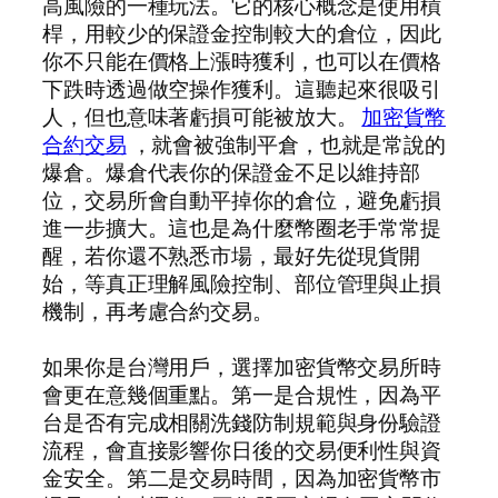
高風險的一種玩法。它的核心概念是使用槓
桿，用較少的保證金控制較大的倉位，因此
你不只能在價格上漲時獲利，也可以在價格
下跌時透過做空操作獲利。這聽起來很吸引
人，但也意味著虧損可能被放大。
加密貨幣
合約交易
，就會被強制平倉，也就是常說的
爆倉。爆倉代表你的保證金不足以維持部
位，交易所會自動平掉你的倉位，避免虧損
進一步擴大。這也是為什麼幣圈老手常常提
醒，若你還不熟悉市場，最好先從現貨開
始，等真正理解風險控制、部位管理與止損
機制，再考慮合約交易。
如果你是台灣用戶，選擇加密貨幣交易所時
會更在意幾個重點。第一是合規性，因為平
台是否有完成相關洗錢防制規範與身份驗證
流程，會直接影響你日後的交易便利性與資
金安全。第二是交易時間，因為加密貨幣市