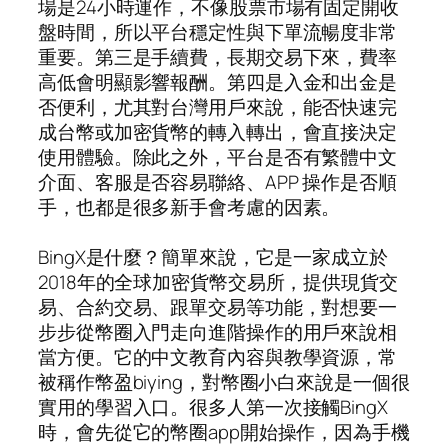
場是24小時運作，不像股票市場有固定開收
盤時間，所以平台穩定性與下單流暢度非常
重要。第三是手續費，長期交易下來，費率
高低會明顯影響報酬。第四是入金和出金是
否便利，尤其對台灣用戶來說，能否快速完
成台幣或加密貨幣的轉入轉出，會直接決定
使用體驗。除此之外，平台是否有繁體中文
介面、客服是否容易聯絡、APP 操作是否順
手，也都是很多新手會考慮的因素。
BingX是什麼？簡單來說，它是一家成立於
2018年的全球加密貨幣交易所，提供現貨交
易、合約交易、跟單交易等功能，對想要一
步步從幣圈入門走向進階操作的用戶來說相
當方便。它的中文教育內容與教學資源，常
被稱作幣盈biying，對幣圈小白來說是一個很
實用的學習入口。很多人第一次接觸BingX
時，會先從它的幣圈app開始操作，因為手機