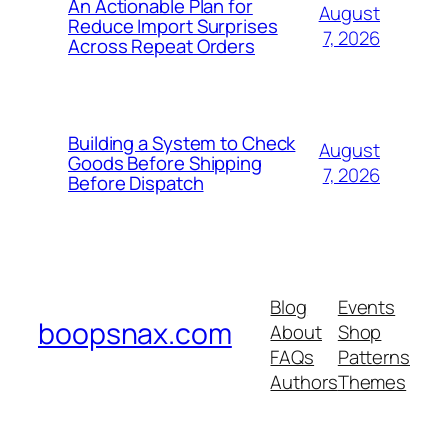
An Actionable Plan for
August
Reduce Import Surprises
7, 2026
Across Repeat Orders
Building a System to Check
August
Goods Before Shipping
7, 2026
Before Dispatch
Blog
Events
boopsnax.com
About
Shop
FAQs
Patterns
Authors
Themes