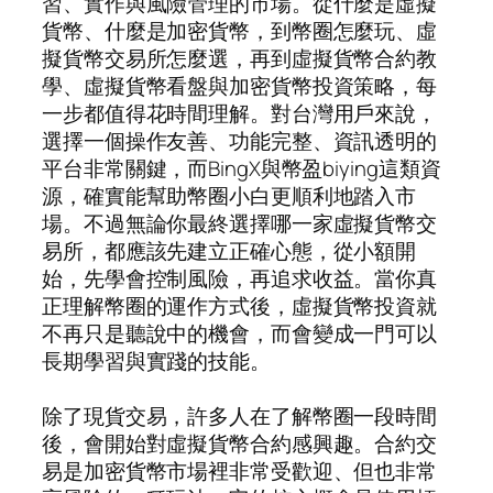
習、實作與風險管理的市場。從什麼是虛擬
貨幣、什麼是加密貨幣，到幣圈怎麼玩、虛
擬貨幣交易所怎麼選，再到虛擬貨幣合約教
學、虛擬貨幣看盤與加密貨幣投資策略，每
一步都值得花時間理解。對台灣用戶來說，
選擇一個操作友善、功能完整、資訊透明的
平台非常關鍵，而BingX與幣盈biying這類資
源，確實能幫助幣圈小白更順利地踏入市
場。不過無論你最終選擇哪一家虛擬貨幣交
易所，都應該先建立正確心態，從小額開
始，先學會控制風險，再追求收益。當你真
正理解幣圈的運作方式後，虛擬貨幣投資就
不再只是聽說中的機會，而會變成一門可以
長期學習與實踐的技能。
除了現貨交易，許多人在了解幣圈一段時間
後，會開始對虛擬貨幣合約感興趣。合約交
易是加密貨幣市場裡非常受歡迎、但也非常