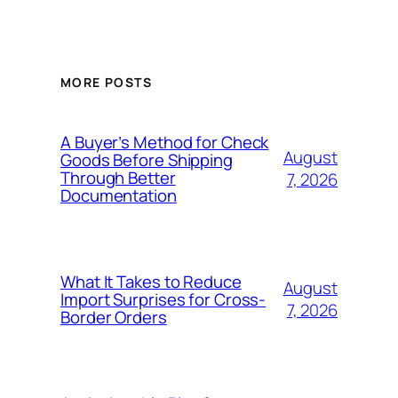
MORE POSTS
A Buyer’s Method for Check
August
Goods Before Shipping
Through Better
7, 2026
Documentation
What It Takes to Reduce
August
Import Surprises for Cross-
7, 2026
Border Orders