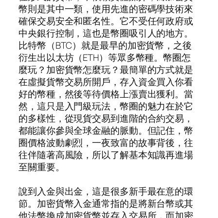
幣則是其中一類，使用先進的密碼學技術來
確保交易安全和匿名性。它不受任何政府或
中央銀行控制，這也是幣圈吸引人的地方。
比特幣（BTC）就是最早的加密貨幣，之後
衍生出以太坊（ETH）等眾多幣種。幣圈怎
麼玩？加密貨幣怎麼玩？最簡單的方式就是
在虛擬貨幣交易所開戶，存入資金買入你看
好的幣種，然後等待價格上漲賣出獲利。當
然，這只是入門級玩法，幣圈的魅力在於它
的多樣性，從現貨交易到進階的合約交易，
都能讓你參與全球金融的脈動。但記住，幣
圈價格波動劇烈，一夜致富的故事背後，往
往伴隨著高風險，所以了解基本知識再進場
至關重要。
說到入金與出金，這是很多新手最在意的環
節。加密貨幣入金通常指的是將新台幣或其
他法幣換成加密貨幣並存入交易所，而加密