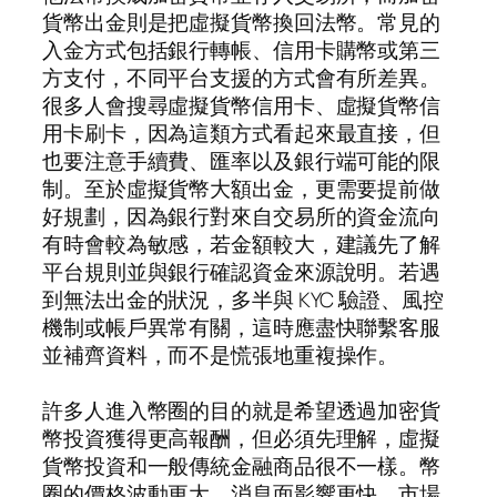
貨幣出金則是把虛擬貨幣換回法幣。常見的
入金方式包括銀行轉帳、信用卡購幣或第三
方支付，不同平台支援的方式會有所差異。
很多人會搜尋虛擬貨幣信用卡、虛擬貨幣信
用卡刷卡，因為這類方式看起來最直接，但
也要注意手續費、匯率以及銀行端可能的限
制。至於虛擬貨幣大額出金，更需要提前做
好規劃，因為銀行對來自交易所的資金流向
有時會較為敏感，若金額較大，建議先了解
平台規則並與銀行確認資金來源說明。若遇
到無法出金的狀況，多半與 KYC 驗證、風控
機制或帳戶異常有關，這時應盡快聯繫客服
並補齊資料，而不是慌張地重複操作。
許多人進入幣圈的目的就是希望透過加密貨
幣投資獲得更高報酬，但必須先理解，虛擬
貨幣投資和一般傳統金融商品很不一樣。幣
圈的價格波動更大，消息面影響更快，市場