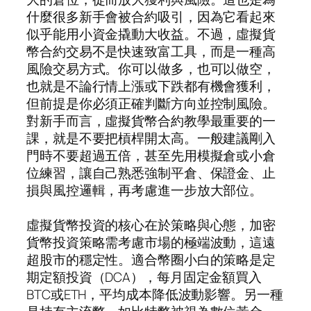
什麼很多新手會被合約吸引，因為它看起來
似乎能用小資金撬動大收益。不過，虛擬貨
幣合約交易不是快速致富工具，而是一種高
風險交易方式。你可以做多，也可以做空，
也就是不論行情上漲或下跌都有機會獲利，
但前提是你必須正確判斷方向並控制風險。
對新手而言，虛擬貨幣合約教學最重要的一
課，就是不要把槓桿開太高。一般建議剛入
門時不要超過五倍，甚至先用模擬倉或小倉
位練習，讓自己熟悉強制平倉、保證金、止
損與風控邏輯，再考慮進一步放大部位。
虛擬貨幣投資的核心在於策略與心態，加密
貨幣投資策略需考慮市場的極端波動，這遠
超股市的穩定性。適合幣圈小白的策略是定
期定額投資（DCA），每月固定金額買入
BTC或ETH，平均成本降低波動影響。另一種