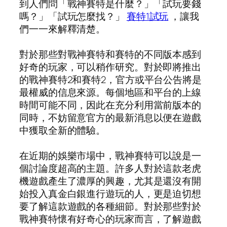
到人們問「戰神賽特是什麼？」「試玩要錢
嗎？」「試玩怎麼找？」
賽特1試玩
，讓我
們一一來解釋清楚。
對於那些對戰神賽特和賽特的不同版本感到
好奇的玩家，可以稍作研究。對於即將推出
的戰神賽特2和賽特2，官方或平台公告將是
最權威的信息來源。每個地區和平台的上線
時間可能不同，因此在充分利用當前版本的
同時，不妨留意官方的最新消息以便在遊戲
中獲取全新的體驗。
在近期的娛樂市場中，戰神賽特可以說是一
個討論度超高的主題。許多人對於這款老虎
機遊戲產生了濃厚的興趣，尤其是還沒有開
始投入真金白銀進行遊玩的人，更是迫切想
要了解這款遊戲的各種細節。對於那些對於
戰神賽特懷有好奇心的玩家而言，了解遊戲