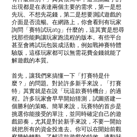
出現都是在表達兩個主要的需求，第一是想
先玩、不想先花錢，第二是想要測試遊戲的
介面是否流暢。在網路上，你會看到有玩家
詢問「賽特試玩atg」什麼的，這其實是想尋
找那些能夠讓玩家跑流程的版本。有些平台
甚至會將試玩包裝成活動，例如戰神賽特體
驗版，這樣玩家都可以無需花費金錢就能了
解遊戲的本質。
首先，讓我們來搞懂一下「打賽特是什
麼？」的問題。對於許多新手來說，「打賽
特」其實就是在說「玩這款賽特機台」的過
程。許多玩家會早早開始猜測，試圖搭建一
個勝利的策略。簡單來說，玩賽特的首步是
挑選你能接受的單注，並同時確定自己的遊
戲節奏，尤其是對於新手來說，不要一開始
就把所有的資金投進去。你可以在開始前觀
察幾輪轉動，了解這款遊戲的特效、連動狀