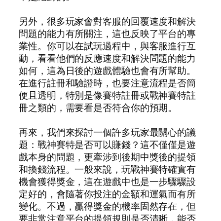
另外，很多玩家會對客服的回覆速度和解決
問題的能力有所關注，這也反映了平台的專
業性。你可以在試玩過程中，與客服進行互
動，看看他們的反應速度和解決問題的能力
如何，這為日後的遊戲體驗也會有所幫助。
在進行註冊和驗證時，也要注意流程是否簡
便且透明，特別是像賽特註冊或戰神賽特註
冊之類的，需要看是否符合你的預期。
再來，我們來探討一個許多玩家最關心的議
題：戰神賽特是否可以賺錢？這不僅僅是遊
戲本身的問題，更牽涉到後期中獎後的提領
和換錢流程。一般來說，玩戰神賽特確實有
機會獲得獎金，這在遊戲中也是一步驟驟設
定好的，會隨著你投注的金額和運氣而有所
變化。不過，贏得獎金的機率固然存在，但
要非常注意平台的提領規則是否清晰，能否