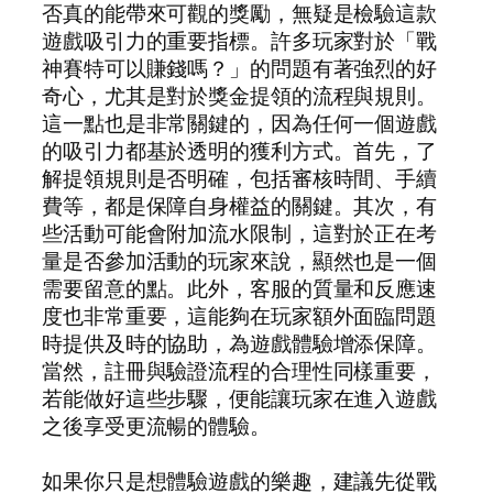
否真的能帶來可觀的獎勵，無疑是檢驗這款
遊戲吸引力的重要指標。許多玩家對於「戰
神賽特可以賺錢嗎？」的問題有著強烈的好
奇心，尤其是對於獎金提領的流程與規則。
這一點也是非常關鍵的，因為任何一個遊戲
的吸引力都基於透明的獲利方式。首先，了
解提領規則是否明確，包括審核時間、手續
費等，都是保障自身權益的關鍵。其次，有
些活動可能會附加流水限制，這對於正在考
量是否參加活動的玩家來說，顯然也是一個
需要留意的點。此外，客服的質量和反應速
度也非常重要，這能夠在玩家額外面臨問題
時提供及時的協助，為遊戲體驗增添保障。
當然，註冊與驗證流程的合理性同樣重要，
若能做好這些步驟，便能讓玩家在進入遊戲
之後享受更流暢的體驗。
如果你只是想體驗遊戲的樂趣，建議先從戰