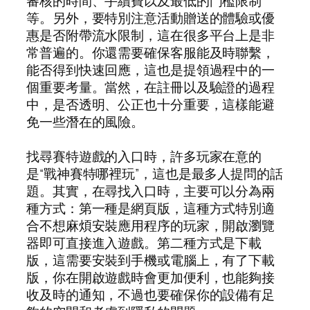
審核的時間、手續費以及最低的門檻限制
等。另外，要特別注意活動贈送的體驗或優
惠是否附帶流水限制，這在很多平台上是非
常普遍的。你還需要確保客服能及時聯繫，
能否得到快速回應，這也是提領過程中的一
個重要考量。當然，在註冊以及驗證的過程
中，是否透明、公正也十分重要，這樣能避
免一些潛在的風險。
找尋賽特遊戲的入口時，許多玩家在意的
是“戰神賽特哪裡玩”，這也是最多人提問的話
題。其實，在尋找入口時，主要可以分為兩
種方式：第一種是網頁版，這種方式特別適
合不想麻煩安裝應用程序的玩家，開啟瀏覽
器即可直接進入遊戲。第二種方式是下載
版，這需要安裝到手機或電腦上，有了下載
版，你在開啟遊戲時會更加便利，也能夠接
收及時的通知，不過也要確保你的設備有足