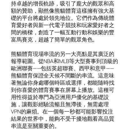
持卓越的增長軌跡，吸引了龐大的觀眾和高
額的贊助，顯然像熊貓體育這樣擁有強大基
礎的平台將處於領先地位。它們作為傳統體
育愛好者與新一代電子競技和玩家愛好者之
間的橋樑，創造了一幅互動行動和娛樂的豐
富馬賽克，超越了簡單的觀眾角色。
熊貓體育現場串流的另一大亮點是其廣泛的
報導範圍。從NBA和MLB等大型賽事到頂級的
歐洲聯賽——包括英超聯賽、西甲和意甲——
熊貓體育保證全天候不間斷的串流。這意味
著無論你身處哪個時區或選擇，都能隨時找
到你喜愛的體育賽事在屏幕上播放。這種可
用性得益於專門為亞洲用戶優化的基礎設
施，讓觀影經驗流暢且無滯後，無需處理
VPN的麻煩。在一個每一秒都可能影響投注
結果的世界中，能夠不受干擾地觀看高品質
串流是至關重要的。