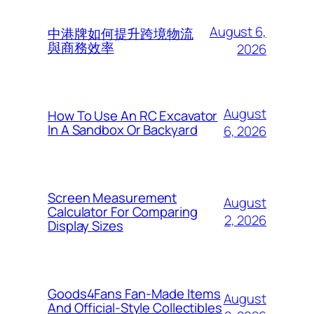
August 6,
中港牌如何提升跨境物流
與商務效率
2026
August
How To Use An RC Excavator
In A Sandbox Or Backyard
6, 2026
Screen Measurement
August
Calculator For Comparing
2, 2026
Display Sizes
Goods4Fans Fan-Made Items
August
And Official-Style Collectibles