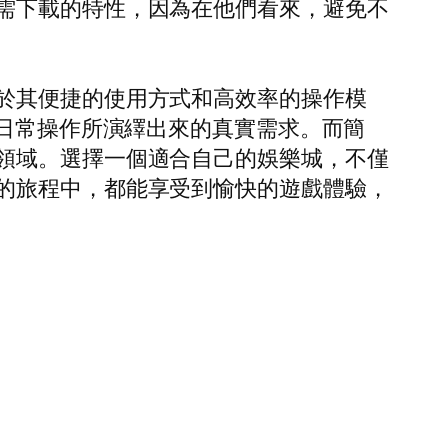
需下載的特性，因為在他們看來，避免不
於其便捷的使用方式和高效率的操作模
的日常操作所演繹出來的真實需求。而簡
領域。選擇一個適合自己的娛樂城，不僅
的旅程中，都能享受到愉快的遊戲體驗，