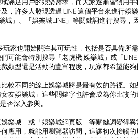
便地滿足用戶的娛樂需求，而大家逐漸習慣用手
及，許多人發現透過 LINE 這個平台來進行
ne娛樂城」、「娛樂城LINE」等關鍵詞進行搜
起，許多玩家也開始關注其可玩性，包括是否具備
們可能會特別搜尋「老虎機 娛樂城」或「LIN
遊戲類型還是活動的豐富程度，玩家都希望能夠
過比較不同的線上娛樂城將是最有效的路徑。如
錢女友娛樂城」這些關鍵字也許會成為你比較的
定是否深入參與。
版娛樂城」或「娛樂城網頁版」等關鍵詞變得異
任何應用，就能用瀏覽器訪問，這讓初次接觸的