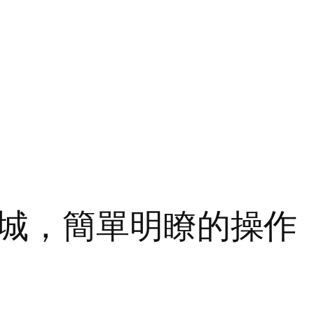
城，簡單明瞭的操作