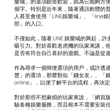
樂城」的選項頗受歡迎，因為它能夠方
個字。特別是近年來，隨著通訊軟體的普
人甚至會使用「LINE娛樂城」、「li
部」的入口。
不僅如此，隨著 LINE 娛樂城的興
吸引力。對於喜歡老虎機的玩家來講，他
是否有符合自己喜好的遊戲。不論是從
作為尋求一個簡便選項的用戶，或許透
楚」的選項，那麼類似「錢女友」、「
online」，以便了解平台的流程，再決
對於那些不想麻煩的玩家來說，「網頁
驗各種娛樂服務，而且根本不需要安裝