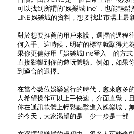
可以找到所謂的“娛樂城line”，也能輕鬆
LINE 娛樂城的資料，想要找出市場上最
對於想要推薦的用戶來說，選擇的過程往
何入手。這時候，明確的標準就顯得尤
果你更偏好用「娛樂城line登入」的
直接影響到你的遊玩體驗。例如，如果你
到適合的選擇。
在當今數位娛樂盛行的時代，愈來愈多的
人希望操作可以上手快速，介面直覺，且
你在通訊軟體上輕鬆點擊進入娛樂城，
的今天，大家渴望的是「少一步是一部