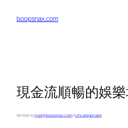
Skip
to
boopsnax.com
content
現金流順暢的娛樂
Written by
mail@boopsnax.com
in
Uncategorized