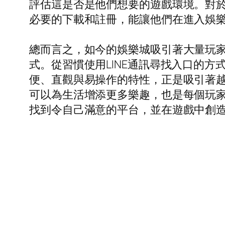
評估這是否是他們想要的遊戲環境。對
必要的下載和註冊，能讓他們在進入娛
總而言之，如今的娛樂城吸引著大量玩
式。從習慣使用LINE通訊尋找入口的
便、直觀與易操作的特性，正是吸引著
可以為生活增添更多樂趣，也是每個玩
找到令自己滿意的平台，並在遊戲中創