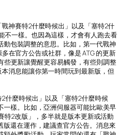
戰神賽特2什麼時候出」以及「塞特2什
能不一樣。也因為這樣，才會有人跑去看
或活動包裝調整的意思。比如，第一代戰神
源多在官方公告或社群，像是 ATG 的更新
響：有些更新讓覺醒更容易觸發，有些則調整
版本消息能讓你第一時間玩到最新版，但
2什麼時候出」以及「塞特2什麼時候
不一樣。比如，亞洲伺服器可能比歐美早
「賽特2改版」，多半就是版本更新或活動
舊版還在運作，建議查官方公告。消息來
或額外獎勵活動。玩家常問的還有「戰神