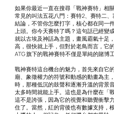
如果你最近一直在搜尋「戰神賽特」相
常見的叫法五花八門：賽特2、賽特二、塞特
結論，不管你怎麼打字，核心都在同一
上頭。你今天賽特了嗎？這句話已經變
就以古埃及神話為主題，畫風霸氣十足
高，很快就上手，但對於老鳥而言，它
ATG 旗下的戰神賽特不僅是單純的賭
戰神賽特這台機台的魅力，首先來自它
廟、象徵權力的符號和動感的動畫為主
時，那種低沉的鼓聲和逐漸升溫的背景
太多時間就能上手。這也是為什麼在「
這不是誇張，因為它的視覺和聽覺衝擊
住了。當然，紅的背後也有數據支持，根