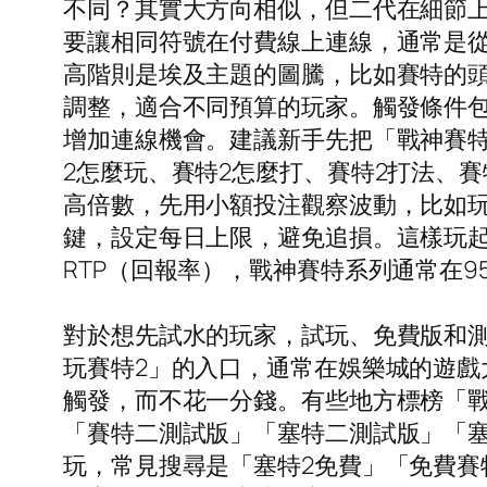
不同？其實大方向相似，但二代在細節
要讓相同符號在付費線上連線，通常是從
高階則是埃及主題的圖騰，比如賽特的頭
調整，適合不同預算的玩家。觸發條件包
增加連線機會。建議新手先把「戰神賽
2怎麼玩、賽特2怎麼打、賽特2打法、
高倍數，先用小額投注觀察波動，比如玩
鍵，設定每日上限，避免追損。這樣玩
RTP（回報率），戰神賽特系列通常在
對於想先試水的玩家，試玩、免費版和
玩賽特2」的入口，通常在娛樂城的遊戲
觸發，而不花一分錢。有些地方標榜「
「賽特二測試版」「塞特二測試版」「
玩，常見搜尋是「塞特2免費」「免費賽