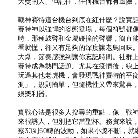
大獎的人。但記住，任何機台都有風險
戰神賽特這台機台到底在紅什麼？說實
賽特神以強悍的姿態登場，每個符號都
時，那種鼓聲和金屬碰撞的聲響，簡直
看就懂，卻又有足夠的深度讓老鳥回味
大爆，節奏感強到讓你忘記時間。社群
賽特成為熱門話題。尤其在疫情後，線
玩過其他老虎機，會發現戰神賽特的平
測」，規則簡單，但隨機性又帶來驚喜
娛樂利器。
實戰心法是很多人搜尋的重點，像「戰
來很誘人，但別把它當聖杯。務實來說，第
察30到50轉的波動，如果小獎不斷，