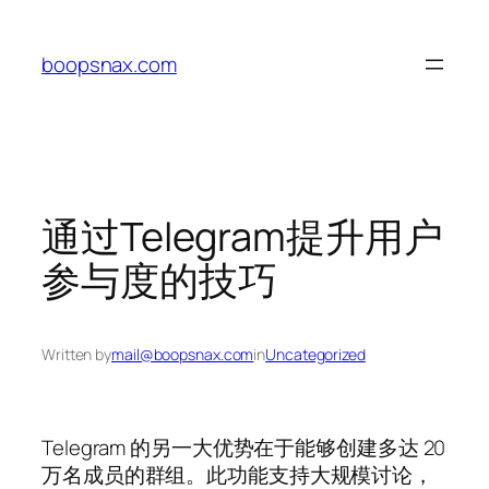
Skip
to
boopsnax.com
content
通过Telegram提升用户
参与度的技巧
Written by
mail@boopsnax.com
in
Uncategorized
Telegram 的另一大优势在于能够创建多达 20
万名成员的群组。此功能支持大规模讨论，