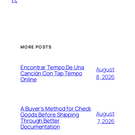
MORE POSTS
Encontrar Tempo De Una
August
Canción Con Tap Tempo
8, 2026
Online
A Buyer’s Method for Check
August
Goods Before Shipping
Through Better
7, 2026
Documentation