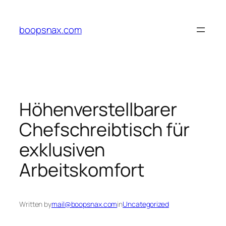
Skip
to
boopsnax.com
content
Höhenverstellbarer
Chefschreibtisch für
exklusiven
Arbeitskomfort
Written by
mail@boopsnax.com
in
Uncategorized