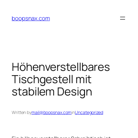
Skip
to
boopsnax.com
content
Höhenverstellbares
Tischgestell mit
stabilem Design
Written by
mail@boopsnax.com
in
Uncategorized