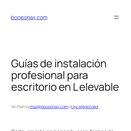
Skip
to
boopsnax.com
content
Guías de instalación
profesional para
escritorio en L elevable
Written by
mail@boopsnax.com
in
Uncategorized